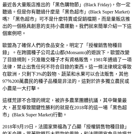
最近各大量販店推出的「黑色購物節」(Black Friday)，你一定
聽過。但是你有聽過什麼是「黑色超市」(Black Super Market)
嗎? 「黑色超市」可不是什麼特賣或促銷檔期，而是量販店推
出的一個極具創意的支持小農運動。我們就來簡單介紹一下這
個案例吧。
歐盟為了確保人們的食品安全，明定了「授權銷售物種目
錄」。在跨國種子公司孟山都(Monsanto)的遊說下，歐盟改變
了目錄規則，只准雜交種子才有資格販售。1981年通過了一項
法律，禁止出售任何不符合目錄的東西。這一條法律規定導致
在歐洲，只剩下3%的穀物、蔬菜和水果可以合法販售，其他
97％200萬農民的種子品種是非法的，這對於許多獨立農民或
小農是一大打擊。
這樣荒謬不合理的規定，被許多農業團體抗議，其中聲量最
大，甚至導致關鍵性勝利的就是在2018年的這一場「黑色超
市」(Black Super Market)行動。
2018年9月19日，法國家樂福為了凸顯「授權銷售物種目錄」
的不合理，冒著歐盟巨大罰款的風險，和法國國家食品論壇共