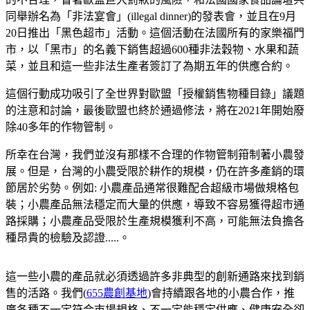
同舉辦名為「非法宴會」(illegal dinner)的發表會，並且在9月
20日推出「黑色超市」活動。這個活動在法國所有的家樂福門
市，以「黑市」的名義下銷售超過600種非法穀物、水果和蔬
菜，並且和這一些非法生產者簽訂了為期五年的供應合約。
這個行動成功吸引了全世界對歐盟「授權銷售物種目錄」議題
的注意和討論，最後歐盟也終於通過修法，將在2021年開始廢
除40多年的作物管制。
所幸在台灣，我們並沒有那樣不合理的作物管制箝制著小農發
展。但是，台灣的小農受限於耕作的規模，仍在許多產銷的環
節居於劣勢。例如: 小農產品通常很難配合超級市場做規格包
裝；小農產品無法穩定而大量的供應，導致不容易獲得超市通
路採購；小農產品受限於生產規模獲利不高，可能無法負擔各
種昂貴的檢驗及認證.....。
這一些小農的產品就必須透過許多非典型的創新通路來找到銷
售的活路。我們(
655農創基地
)會持續跟各地的小農合作，推
廣各種不一定符合市場規格、不一定能穩定供應、健康安全卻